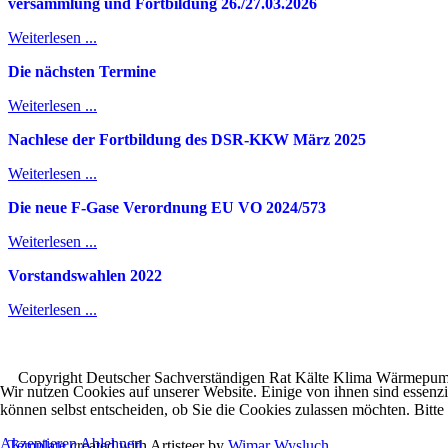
v
ersammlung und Fortbildung 26./27.03.2026
Weiterlesen ...
Die nächsten Termine
Weiterlesen ...
Nachlese der Fortbildung des DSR-KKW März 2025
Weiterlesen ...
Die neue F-Gase Verordnung EU VO 2024/573
Weiterlesen ...
Vorstandswahlen 2022
Weiterlesen ...
Copyright Deutscher Sachverständigen Rat Kälte Klima Wärmepump
Wir nutzen Cookies auf unserer Website. Einige von ihnen sind essenzi
können selbst entscheiden, ob Sie die Cookies zulassen möchten. Bitte
Akzeptieren
Ablehnen
Template
created with Artisteer by
Wimar Wysluch
.