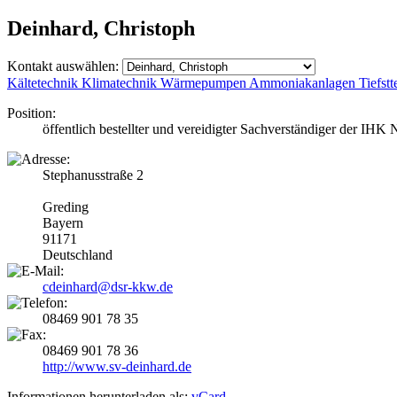
Deinhard, Christoph
Kontakt auswählen:
Kältetechnik
Klimatechnik
Wärmepumpen
Ammoniakanlagen
Tiefst
Position:
öffentlich bestellter und vereidigter Sachverständiger der I
Stephanusstraße 2
Greding
Bayern
91171
Deutschland
cdeinhard@dsr-kkw.de
08469 901 78 35
08469 901 78 36
http://www.sv-deinhard.de
Informationen herunterladen als:
vCard